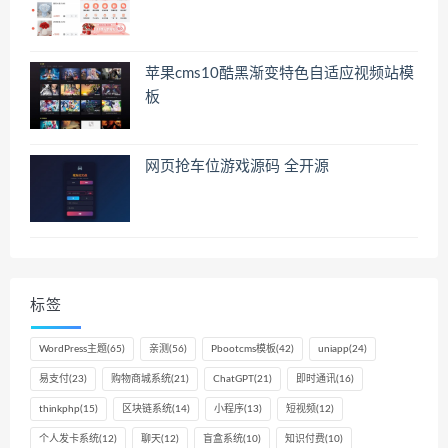
苹果cms10酷黑渐变特色自适应视频站模
板
网页抢车位游戏源码 全开源
标签
WordPress主题
(65)
亲测
(56)
Pbootcms模板
(42)
uniapp
(24)
易支付
(23)
购物商城系统
(21)
ChatGPT
(21)
即时通讯
(16)
thinkphp
(15)
区块链系统
(14)
小程序
(13)
短视频
(12)
个人发卡系统
(12)
聊天
(12)
盲盒系统
(10)
知识付费
(10)