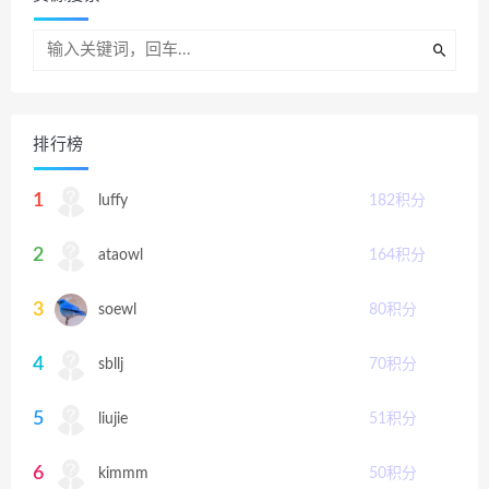
排行榜
1
luffy
182
积分
2
ataowl
164
积分
3
soewl
80
积分
4
sbllj
70
积分
5
liujie
51
积分
6
kimmm
50
积分