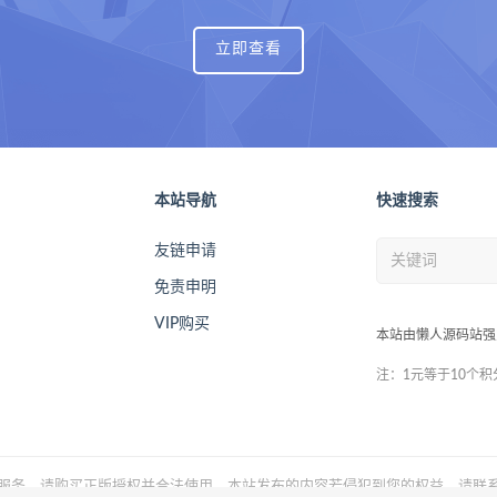
立即查看
本站导航
快速搜索
友链申请
免责申明
VIP购买
本站由懒人源码站强
注：1元等于10个
服务，请购买正版授权并合法使用。本站发布的内容若侵犯到您的权益，请联