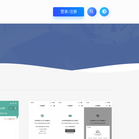
登录/注册