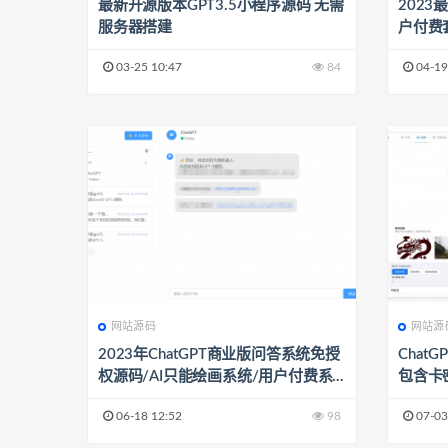
最新开源版本GPT3.5小程序源码 无需
2023
服务器搭建
户付费
03-25 10:47
84
04-19
网站源码
网站源
2023年ChatGPT商业版问答系统免授
ChatG
权源码/AI只能绘画系统/用户付费系
包含卡
统
06-18 12:52
98
07-03