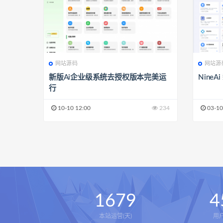
网站源码
网站源
新版Ai企业级系统去授权版本完美运
NineA
行
10-10 12:00
234
03-10
1679
4
本站运营(天)
用