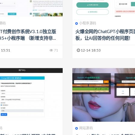
源码
小程序源码
GPT付费创作系统V3.1.0独立版
火爆全网的ChatGPT小程序页
+H5+小程序端 （新增支持非微
板，让AI回答你的任何问题！
的H5支付）
 15:51
71
12-14 18:53
码
网站源码