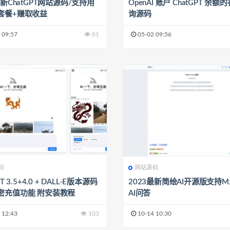
最新ChatGPT网站源码/支持用
OpenAI 账户 ChatGPT 余额
套餐+赚取收益
询源码
 09:57
81
05-02 09:56
码
网站源码
PT 3.5+4.0 + DALL-E版本源码
2023最新简绘AI开源版支持M
密充值功能 附安装教程
AI问答
 12:43
103
10-14 10:30