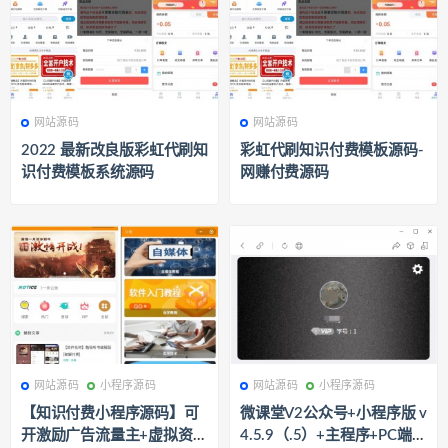
网站源码
网站源码
2022 最新改良版彩虹代刷知
彩虹代刷知识付费模板源码-
识付费模板系统源码
网赚付费源码
网站源码
小程序源码
网站源码
小程序源码
【知识付费小程序源码】可
微课堂V2公众号+小程序版 v
开激励广告流量主+虚拟资源
4.5.9（.5）+主程序+PC端插