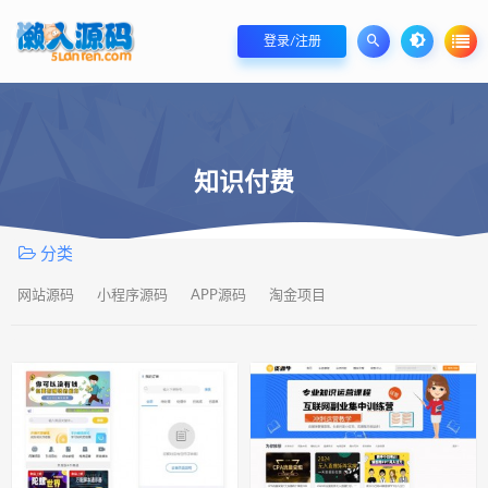
登录/注册
知识付费
分类
网站源码
小程序源码
APP源码
淘金项目