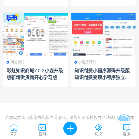
变现+附带视频教程
件+小程序端 商用运营版
网站源码
小程序源码
彩虹知识商城7.0.3小森升级
知识付费小程序源码升级版
版新增供货商开心学习版
知识付费变现小程序独立后
台版本源码+数据库和教程
若您需要使用非免费的软件或服务，请购买正版授权并合法使用。本站发
布的内容若侵犯到您的权益，请联系站长删除，我们将及时处理！
© 2021 懒人源码 - www.5lanren.com & Theme. All rights reserved
鲁ICP
首页
签到
切换
客服