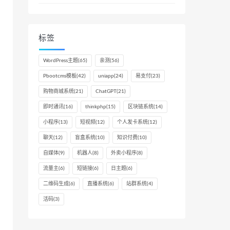
标签
WordPress主题
(65)
亲测
(56)
Pbootcms模板
(42)
uniapp
(24)
易支付
(23)
购物商城系统
(21)
ChatGPT
(21)
即时通讯
(16)
thinkphp
(15)
区块链系统
(14)
小程序
(13)
短视频
(12)
个人发卡系统
(12)
聊天
(12)
盲盒系统
(10)
知识付费
(10)
自媒体
(9)
机器人
(8)
外卖小程序
(8)
流量主
(6)
短链接
(6)
日主题
(6)
二维码生成
(6)
直播系统
(6)
站群系统
(4)
活码
(3)