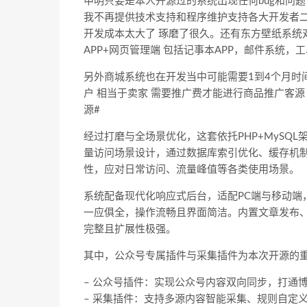
申明只要是本人开源过的系统出现任何bug和问题
我不再提供技术支持和程序维护支持各大开发者二
开发成本太大了 琢磨了很久。还有东方壁纸系统
APP+网页管理端 包括记事本APP，邮件系统，
另外商城系统也在开发当中可能需要1到4个月时
户 相当于卖家 需要推广费才能进行商品推广客源
源#
经过打磨与全场景优化，这套依托PHP+MySQ
量访问场景设计，通过数据库索引优化、缓存机
性，应对日常访问、流量峰值等各类使用场景。
系统配备现代化响应式后台，适配PC端与移动端
一应俱全，操作流畅且界面简洁。内置文章发布
完整且扩展性极强。
其中，公众号专属插件与采集插件为本次开源的
– 公众号插件：实现公众号内容双向同步，打通
– 采集插件：支持多源内容智能采集、规则自定