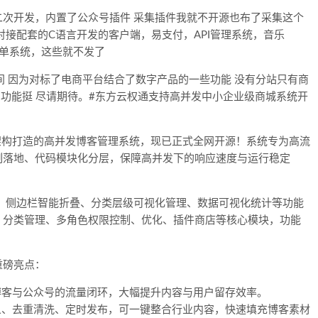
次开发，内置了公众号插件 采集插件我就不开源也布了采集这个
对接配套的C语言开发的客户端，易支付，API管理系统，音乐
工单系统，这些就不发了
间 因为对标了电商平台结合了数字产品的一些功能 没有分站只有商
 功能挺 尽请期待。#东方云权通支持高并发中小企业级商城系统开
L架构打造的高并发博客管理系统，现已正式全网开源！系统专为高流
制落地、代码模块化分层，保障高并发下的响应速度与运行稳定
，侧边栏智能折叠、分类层级可视化管理、数据可视化统计等功能
、分类管理、多角色权限控制、优化、插件商店等核心模块，功能
重磅亮点：
博客与公众号的流量闭环，大幅提升内容与用户留存效率。
义、去重清洗、定时发布，可一键整合行业内容，快速填充博客素材