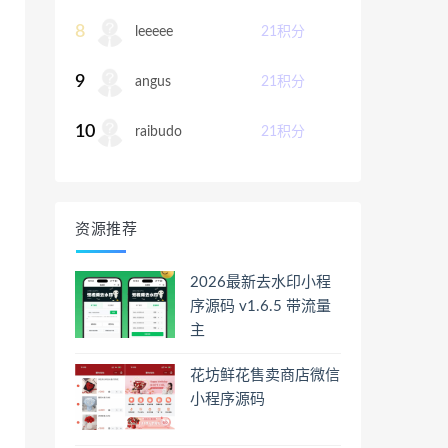
8
leeeee
21
积分
9
angus
21
积分
10
raibudo
21
积分
资源推荐
2026最新去水印小程
序源码 v1.6.5 带流量
主
花坊鲜花售卖商店微信
小程序源码