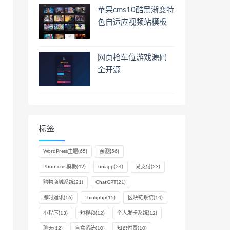
苹果cms10酷黑渐变特
色自适应视频站模板
网页抢车位游戏源码
全开源
标签
WordPress主题
(65)
亲测
(56)
Pbootcms模板
(42)
uniapp
(24)
易支付
(23)
购物商城系统
(21)
ChatGPT
(21)
即时通讯
(16)
thinkphp
(15)
区块链系统
(14)
小程序
(13)
短视频
(12)
个人发卡系统
(12)
聊天
(12)
盲盒系统
(10)
知识付费
(10)