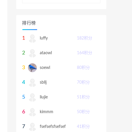
排行榜
1
luffy
182
积分
2
ataowl
164
积分
3
soewl
80
积分
4
sbllj
70
积分
5
liujie
51
积分
6
kimmm
50
积分
7
fsefsefsfsefsef
41
积分