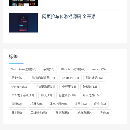
网页抢车位游戏源码 全开源
标签
WordPress主题
(65)
亲测
(56)
Pbootcms模板
(42)
uniapp
(24)
易支付
(23)
购物商城系统
(21)
ChatGPT
(21)
即时通讯
(16)
thinkphp
(15)
区块链系统
(14)
小程序
(13)
短视频
(12)
个人发卡系统
(12)
聊天
(12)
盲盒系统
(10)
知识付费
(10)
自媒体
(9)
机器人
(8)
外卖小程序
(8)
流量主
(6)
短链接
(6)
日主题
(6)
二维码生成
(6)
直播系统
(6)
站群系统
(4)
活码
(3)