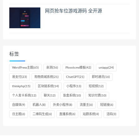
网页抢车位游戏源码 全开源
标签
WordPress主题
(65)
亲测
(56)
Pbootcms模板
(42)
uniapp
(24)
易支付
(23)
购物商城系统
(21)
ChatGPT
(21)
即时通讯
(16)
thinkphp
(15)
区块链系统
(14)
小程序
(13)
短视频
(12)
个人发卡系统
(12)
聊天
(12)
盲盒系统
(10)
知识付费
(10)
自媒体
(9)
机器人
(8)
外卖小程序
(8)
流量主
(6)
短链接
(6)
日主题
(6)
二维码生成
(6)
直播系统
(6)
站群系统
(4)
活码
(3)