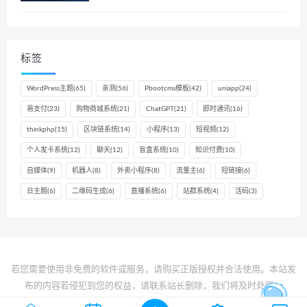
标签
WordPress主题
(65)
亲测
(56)
Pbootcms模板
(42)
uniapp
(24)
易支付
(23)
购物商城系统
(21)
ChatGPT
(21)
即时通讯
(16)
thinkphp
(15)
区块链系统
(14)
小程序
(13)
短视频
(12)
个人发卡系统
(12)
聊天
(12)
盲盒系统
(10)
知识付费
(10)
自媒体
(9)
机器人
(8)
外卖小程序
(8)
流量主
(6)
短链接
(6)
日主题
(6)
二维码生成
(6)
直播系统
(6)
站群系统
(4)
活码
(3)
若您需要使用非免费的软件或服务，请购买正版授权并合法使用。本站发
布的内容若侵犯到您的权益，请联系站长删除，我们将及时处理！
© 2021 懒人源码 - www.5lanren.com & Theme. All rights reserved
鲁ICP